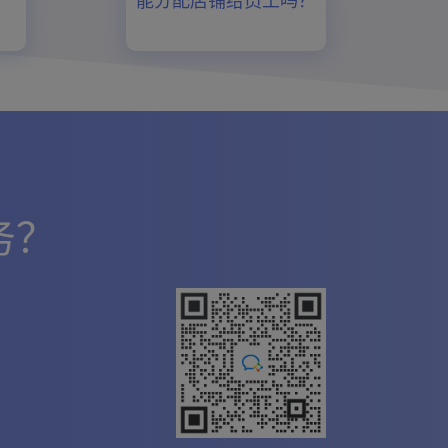
？
能分配店铺给员工吗？
务？