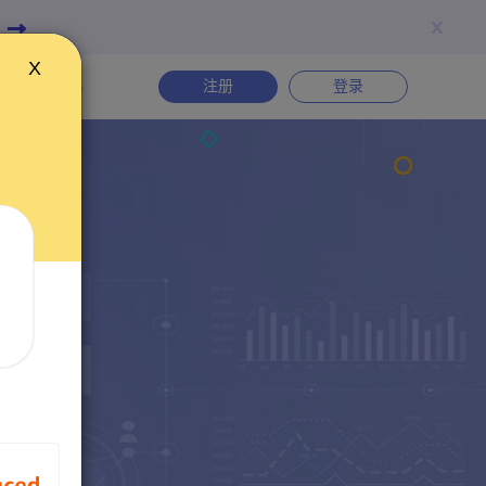
x
与
X
体验App
注册
登录