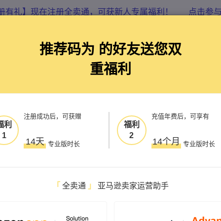
册有礼】现在注册全卖通，可获新人专属福利！
点击参
首页
价格
帮助
推荐码为
的好友送您双
重福利
铺运营系统
注册成功后，可获赠
充值年费后，可享有
福利
福利
1
2
14天
14个月
专业版时长
专业版时长
「
全卖通
」
亚马逊卖家运营助手